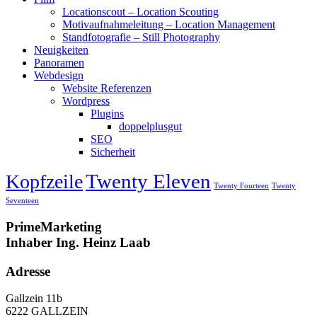
Locationscout – Location Scouting
Motivaufnahmeleitung – Location Management
Standfotografie – Still Photography
Neuigkeiten
Panoramen
Webdesign
Website Referenzen
Wordpress
Plugins
doppelplusgut
SEO
Sicherheit
Twenty Eleven
Kopfzeile
Twenty Fourteen
Twenty
Seventeen
PrimeMarketing
Inhaber Ing. Heinz Laab
Adresse
Gallzein 11b
6222 GALLZEIN