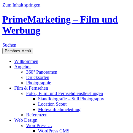
Zum Inhalt springen
PrimeMarketing – Film und
Werbung
Suchen
Primäres Menü
Willkommen
Angebot
360° Panoramen
Drucksorten
Photographie
Film & Fernsehen
Foto-, Film- und Fernsehdienstleistungen
Standfotografie – Still Photography
Location Scout
Motivaufnahmeleitung
Referenzen
Web Design
WordPress …
WordPress CMS