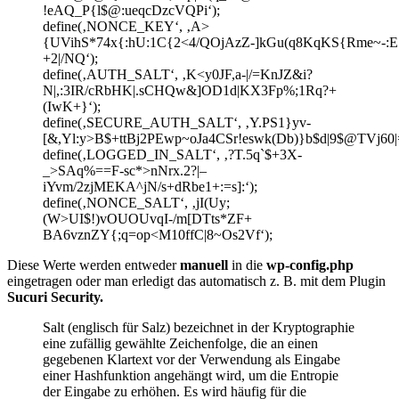
!eAQ_P{l$@:ueqcDzcVQPi‘);
define(‚NONCE_KEY‘, ‚A>
{UVihS*74x{:hU:1C{2<4/QOjAzZ-]kGu(q8KqKS{Rme~-:
+2|/NQ‘);
define(‚AUTH_SALT‘, ‚K<y0JF,a-|/=KnJZ&i?
N|,:3IR/cRbHK|.sCHQw&]OD1d|KX3Fp%;1Rq?+
(IwK+}‘);
define(‚SECURE_AUTH_SALT‘, ‚Y.PS1}yv-
[&,Yl:y>B$+ttBj2PEwp~oJa4CSr!eswk(Db)}b$d|9$@TVj60|
define(‚LOGGED_IN_SALT‘, ‚?T.5q`$+3X-
_>SAq%==F-sc*>nNrx.2?|–
iYvm/2zjMEKA^jN/s+dRbe1+:=s]:‘);
define(‚NONCE_SALT‘, ‚jI(Uy;
(W>UI$!)vOUOUvqI-/m[DTts*ZF+
BA6vznZY{;q=op<M10ffC|8~Os2Vf‘);
Diese Werte werden entweder
manuell
in die
wp-config.php
eingetragen oder man erledigt das automatisch z. B. mit dem Plugin
Sucuri Security.
Salt (englisch für Salz) bezeichnet in der Kryptographie
eine zufällig gewählte Zeichenfolge, die an einen
gegebenen Klartext vor der Verwendung als Eingabe
einer Hashfunktion angehängt wird, um die Entropie
der Eingabe zu erhöhen. Es wird häufig für die