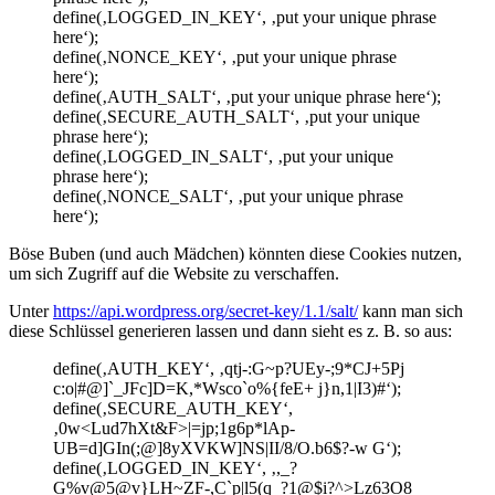
define(‚LOGGED_IN_KEY‘, ‚put your unique phrase
here‘);
define(‚NONCE_KEY‘, ‚put your unique phrase
here‘);
define(‚AUTH_SALT‘, ‚put your unique phrase here‘);
define(‚SECURE_AUTH_SALT‘, ‚put your unique
phrase here‘);
define(‚LOGGED_IN_SALT‘, ‚put your unique
phrase here‘);
define(‚NONCE_SALT‘, ‚put your unique phrase
here‘);
Böse Buben (und auch Mädchen) könnten diese Cookies nutzen,
um sich Zugriff auf die Website zu verschaffen.
Unter
https://api.wordpress.org/secret-key/1.1/salt/
kann man sich
diese Schlüssel generieren lassen und dann sieht es z. B. so aus:
define(‚AUTH_KEY‘, ‚qtj-:G~p?UEy-;9*CJ+5Pj
c:o|#@]`_JFc]D=K,*Wsco`o%{feE+ j}n,1|I3)#‘);
define(‚SECURE_AUTH_KEY‘,
‚0w<Lud7hXt&F>|=jp;1g6p*lAp-
UB=d]GIn(;@]8yXVKW]NS|II/8/O.b6$?-w G‘);
define(‚LOGGED_IN_KEY‘, ‚,_?
G%v@5@v}LH~ZF-,C`p|l5(q_?1@$i?^>Lz63O8