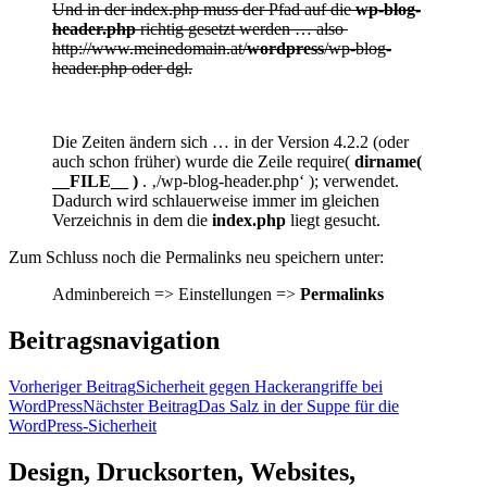
Und in der index.php muss der Pfad auf die
wp-blog-
header.php
richtig gesetzt werden … also
http://www.meinedomain.at/
wordpress
/wp-blog-
header.php oder dgl.
Die Zeiten ändern sich … in der Version 4.2.2 (oder
auch schon früher) wurde die Zeile require(
dirname(
__FILE__ )
. ‚/wp-blog-header.php‘ ); verwendet.
Dadurch wird schlauerweise immer im gleichen
Verzeichnis in dem die
index.php
liegt gesucht.
Zum Schluss noch die Permalinks neu speichern unter:
Adminbereich => Einstellungen =>
Permalinks
Beitragsnavigation
Vorheriger Beitrag
Sicherheit gegen Hackerangriffe bei
WordPress
Nächster Beitrag
Das Salz in der Suppe für die
WordPress-Sicherheit
Design, Drucksorten, Websites,