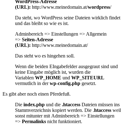
WordPress-Adresse
(URL):
http://www.meinedomain.at/
wordpress
/
Da steht, wo WordPress seine Dateien wirklich findet
und das bleibt so wie es ist.
Adminbereich => Einstellungen => Allgemein
=>
Seiten-Adresse
(URL):
http://www.meinedomain.at/
Das steht wo es hingehen soll.
Wenn die beiden EIngabefelder ausgegraut sind und
keine Eingabe möglich ist, wurden die
Variablen
WP_HOME
und
WP_SITEURL
vermutlich in der
wp-config.php
gesetzt.
Es gibt aber noch einen Pferdefuß.
Die
index.php
und die
.htaccess
Dateien müssen ins
Stammverzeichnis kopiert werden. Die .
htaccess
weil
sonst mitunter mit Adminbereich => Einstellungen
=>
Permalinks
nicht funktioniert.