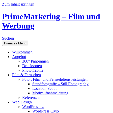
Zum Inhalt springen
PrimeMarketing – Film und
Werbung
Suchen
Primäres Menü
Willkommen
Angebot
360° Panoramen
Drucksorten
Photographie
Film & Fernsehen
Foto-, Film- und Fernsehdienstleistungen
Standfotografie – Still Photography
Location Scout
Motivaufnahmeleitung
Referenzen
Web Design
WordPress …
WordPress CMS