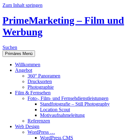
Zum Inhalt springen
PrimeMarketing – Film und
Werbung
Suchen
Primäres Menü
Willkommen
Angebot
360° Panoramen
Drucksorten
Photographie
Film & Fernsehen
Foto-, Film- und Fernsehdienstleistungen
Standfotografie – Still Photography
Location Scout
Motivaufnahmeleitung
Referenzen
Web Design
WordPress …
WordPress CMS