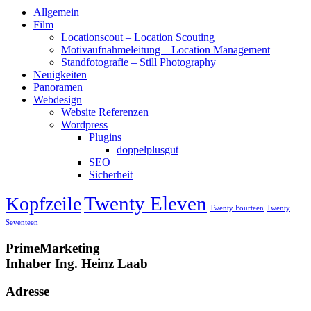
Allgemein
Film
Locationscout – Location Scouting
Motivaufnahmeleitung – Location Management
Standfotografie – Still Photography
Neuigkeiten
Panoramen
Webdesign
Website Referenzen
Wordpress
Plugins
doppelplusgut
SEO
Sicherheit
Twenty Eleven
Kopfzeile
Twenty Fourteen
Twenty
Seventeen
PrimeMarketing
Inhaber Ing. Heinz Laab
Adresse