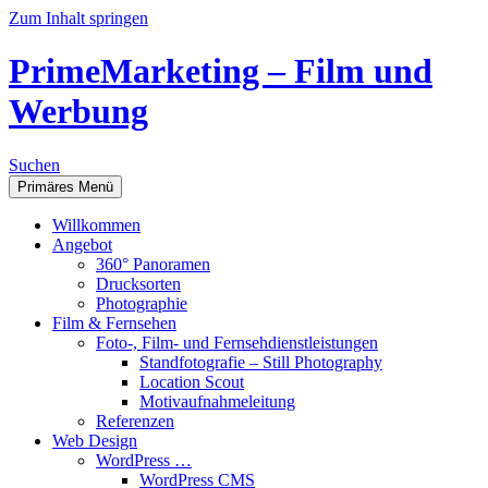
Zum Inhalt springen
PrimeMarketing – Film und
Werbung
Suchen
Primäres Menü
Willkommen
Angebot
360° Panoramen
Drucksorten
Photographie
Film & Fernsehen
Foto-, Film- und Fernsehdienstleistungen
Standfotografie – Still Photography
Location Scout
Motivaufnahmeleitung
Referenzen
Web Design
WordPress …
WordPress CMS