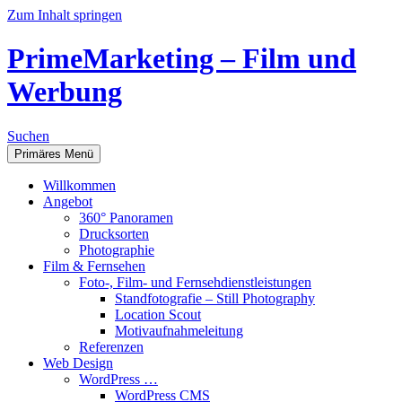
Zum Inhalt springen
PrimeMarketing – Film und
Werbung
Suchen
Primäres Menü
Willkommen
Angebot
360° Panoramen
Drucksorten
Photographie
Film & Fernsehen
Foto-, Film- und Fernsehdienstleistungen
Standfotografie – Still Photography
Location Scout
Motivaufnahmeleitung
Referenzen
Web Design
WordPress …
WordPress CMS