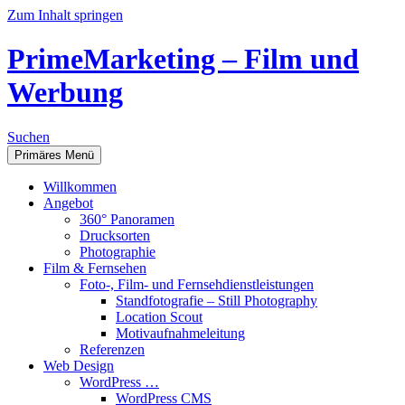
Zum Inhalt springen
PrimeMarketing – Film und
Werbung
Suchen
Primäres Menü
Willkommen
Angebot
360° Panoramen
Drucksorten
Photographie
Film & Fernsehen
Foto-, Film- und Fernsehdienstleistungen
Standfotografie – Still Photography
Location Scout
Motivaufnahmeleitung
Referenzen
Web Design
WordPress …
WordPress CMS