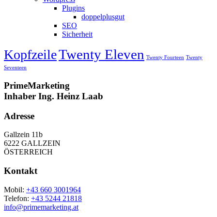
Plugins
doppelplusgut
SEO
Sicherheit
Twenty Eleven
Kopfzeile
Twenty Fourteen
Twenty
Seventeen
PrimeMarketing
Inhaber Ing. Heinz Laab
Adresse
Gallzein 11b
6222 GALLZEIN
ÖSTERREICH
Kontakt
Mobil:
+43 660 3001964
Telefon:
+43 5244 21818
info@primemarketing.at