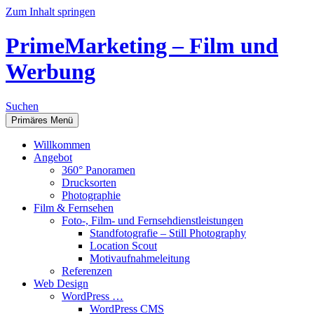
Zum Inhalt springen
PrimeMarketing – Film und
Werbung
Suchen
Primäres Menü
Willkommen
Angebot
360° Panoramen
Drucksorten
Photographie
Film & Fernsehen
Foto-, Film- und Fernsehdienstleistungen
Standfotografie – Still Photography
Location Scout
Motivaufnahmeleitung
Referenzen
Web Design
WordPress …
WordPress CMS