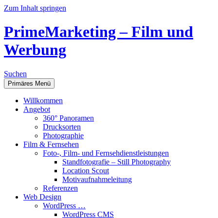
Zum Inhalt springen
PrimeMarketing – Film und
Werbung
Suchen
Primäres Menü
Willkommen
Angebot
360° Panoramen
Drucksorten
Photographie
Film & Fernsehen
Foto-, Film- und Fernsehdienstleistungen
Standfotografie – Still Photography
Location Scout
Motivaufnahmeleitung
Referenzen
Web Design
WordPress …
WordPress CMS