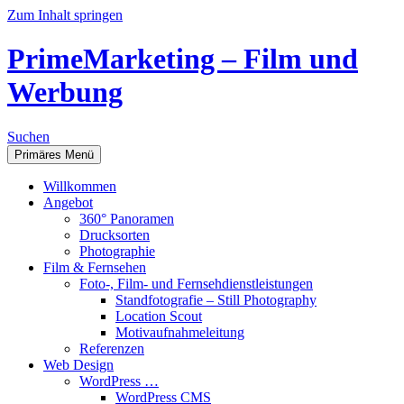
Zum Inhalt springen
PrimeMarketing – Film und
Werbung
Suchen
Primäres Menü
Willkommen
Angebot
360° Panoramen
Drucksorten
Photographie
Film & Fernsehen
Foto-, Film- und Fernsehdienstleistungen
Standfotografie – Still Photography
Location Scout
Motivaufnahmeleitung
Referenzen
Web Design
WordPress …
WordPress CMS