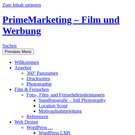
Zum Inhalt springen
PrimeMarketing – Film und
Werbung
Suchen
Primäres Menü
Willkommen
Angebot
360° Panoramen
Drucksorten
Photographie
Film & Fernsehen
Foto-, Film- und Fernsehdienstleistungen
Standfotografie – Still Photography
Location Scout
Motivaufnahmeleitung
Referenzen
Web Design
WordPress …
WordPress CMS